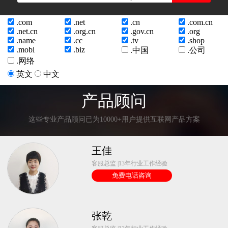
.com
.net
.cn
.com.cn
.net.cn
.org.cn
.gov.cn
.org
.name
.cc
.tv
.shop
.mobi
.biz
.中国
.公司
.网络
英文
中文
产品顾问
这些专业产品顾问已为10000+用户提供互联网产品方案
王佳
客服总监 |13年行业工作经验
免费电话咨询
张乾